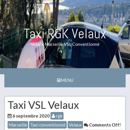
Taxi RGK Velaux
Velaux Marseille VSL Conventionné
MENU
Taxi VSL Velaux
6 septembre 2020
rgk
Marseille
Taxi conventionné
Velaux
Comments Off!