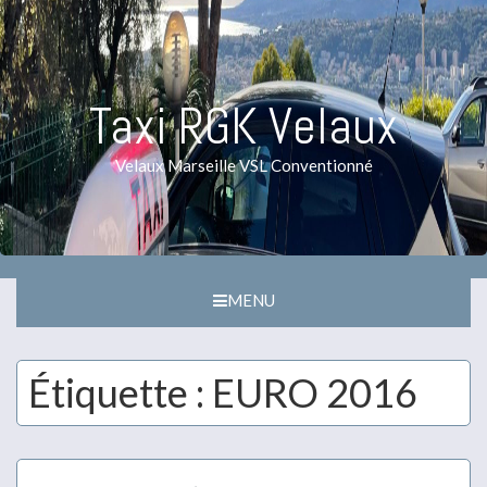
Taxi RGK Velaux
Velaux Marseille VSL Conventionné
MENU
Étiquette :
EURO 2016