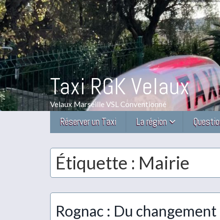
Taxi RGK Velaux
Velaux Marseille VSL Conventionné
Réserver un Taxi
La région
Questio
Étiquette :
Mairie
Rognac : Du changement 