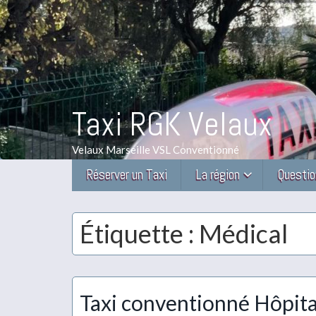
Taxi RGK Velaux
Velaux Marseille VSL Conventionné
Réserver un Taxi
La région
Questio
Étiquette :
Médical
Taxi conventionné Hôpit