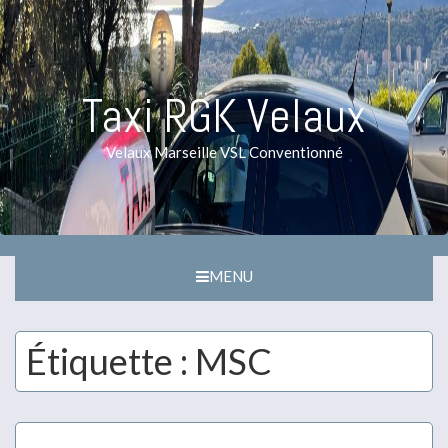
Taxi RGK Velaux
Velaux Marseille VSL Conventionné
MENU
Étiquette :
MSC