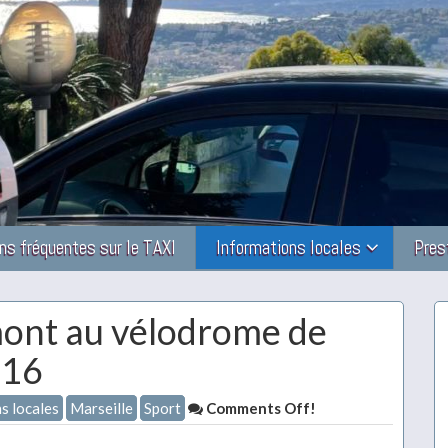
ns fréquentes sur le TAXI
Informations locales
Pres
ont au vélodrome de
016
s locales
Marseille
Sport
Comments Off!