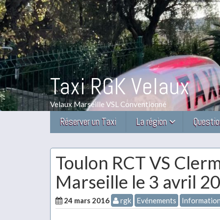
Taxi RGK Velaux
Velaux Marseille VSL Conventionné
Réserver un Taxi
La région
Questio
Toulon RCT VS Clerm
Marseille le 3 avril 2
24 mars 2016
rgk
Evénements
Information