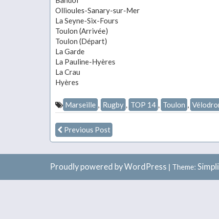
Bandol
Ollioules-Sanary-sur-Mer
La Seyne-Six-Fours
Toulon (Arrivée)
Toulon (Départ)
La Garde
La Pauline-Hyères
La Crau
Hyères
Marseille
,
Rugby
,
TOP 14
,
Toulon
,
Vélodr
Previous Post
Proudly powered by WordPress
Simpl
|
Theme: