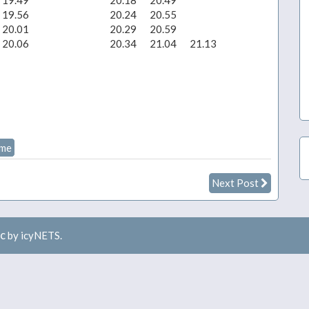
19.49
20.18
20.49
21.
19.56
20.24
20.55
21.
20.01
20.29
20.59
21.
20.06
20.34
21.04
21.13
21.
21.
21.
21.
21.
21.
ome
Next Post
ic
by icyNETS.