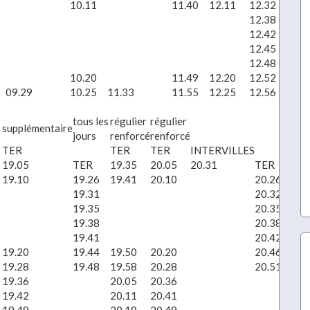
10.11
11.40
12.11
12.32
13.1
12.38
12.42
12.45
12.48
10.20
11.49
12.20
12.52
13.2
09.29
10.25
11.33
11.55
12.25
12.56
13.2
tous les
régulier
régulier
supplémentaire
jours
renforcé
renforcé
TER
TER
TER
INTERVILLES
TE
19.05
TER
19.35
20.05
20.31
TER
20.
19.10
19.26
19.41
20.10
20.26
20.
19.31
20.32
19.35
20.35
19.38
20.38
19.41
20.42
19.20
19.44
19.50
20.20
20.46
20.
19.28
19.48
19.58
20.28
20.51
20.
19.36
20.05
20.36
21.
19.42
20.11
20.41
21.