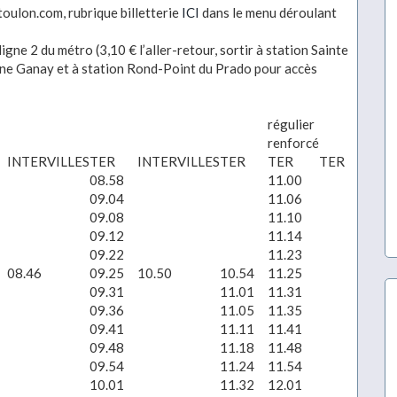
toulon.com, rubrique billetterie
ICI
dans le menu déroulant
ligne 2 du métro (3,10 € l’aller-retour, sortir à station Sainte
ne Ganay et à station Rond-Point du Prado pour accès
régulier
régul
renforcé
renf
INTERVILLES
TER
INTERVILLES
TER
TER
TER
TER
08.58
11.00
12.0
09.04
11.06
12.0
09.08
11.10
12.1
09.12
11.14
12.1
09.22
11.23
12.2
08.46
09.25
10.50
10.54
11.25
12.2
09.31
11.01
11.31
12.3
09.36
11.05
11.35
12.3
09.41
11.11
11.41
12.4
09.48
11.18
11.48
12.4
09.54
11.24
11.54
12.5
10.01
11.32
12.01
12.5