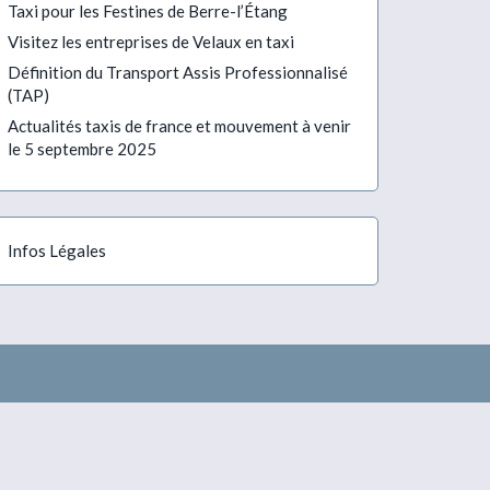
17
21.46
22.29
23.18
Taxi pour les Festines de Berre-l’Étang
24
21.53
22.36
23.24
Visitez les entreprises de Velaux en taxi
29
21.59
22.41
23.29
34
22.04
22.46
23.35
Définition du Transport Assis Professionnalisé
36
(TAP)
43
Actualités taxis de france et mouvement à venir
48
le 5 septembre 2025
53
59
Infos Légales