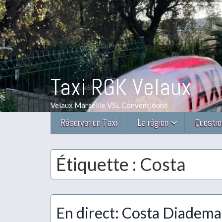
Taxi RGK Velaux
Velaux Marseille VSL Conventionné
Réserver un Taxi
La région
Questio
Étiquette :
Costa
En direct: Costa Diadema