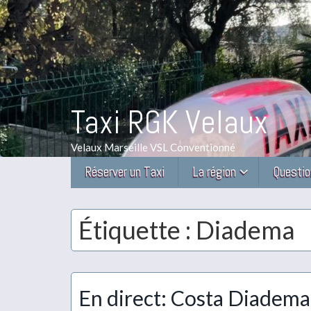
Taxi RGK Velaux
Velaux Marseille VSL Conventionné
Réserver un Taxi
La région
Questio
Étiquette :
Diadema
En direct: Costa Diadema