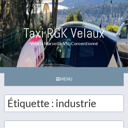
Taxi RGK Velaux
Velaux Marseille VSL Conventionné
MENU
Étiquette :
industrie