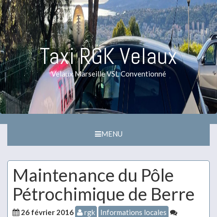
Taxi RGK Velaux
Velaux Marseille VSL Conventionné
MENU
Maintenance du Pôle
Pétrochimique de Berre
26 février 2016
rgk
Informations locales