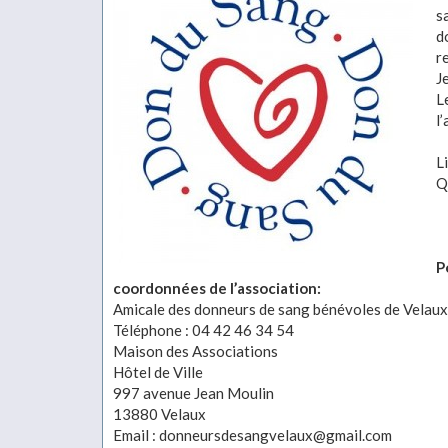
s
d
r
J
L
l
L
Q
P
coordonnées de l’association:
Amicale des donneurs de sang bénévoles de Velaux
Téléphone : 04 42 46 34 54
Maison des Associations
Hôtel de Ville
997 avenue Jean Moulin
13880 Velaux
Email : donneursdesangvelaux@gmail.com