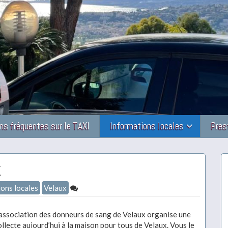
ns fréquentes sur le TAXI
Informations locales
Pres
x
ons locales
Velaux
’association des donneurs de sang de Velaux organise une
ollecte aujourd’hui à la maison pour tous de Velaux. Vous le