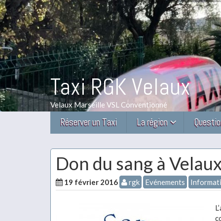
Taxi RGK Velaux
Velaux Marseille VSL Conventionné
Réserver un Taxi
La région
Questio
Don du sang à Velau
19 février 2016
rgk
Evénements
Informati
L
c